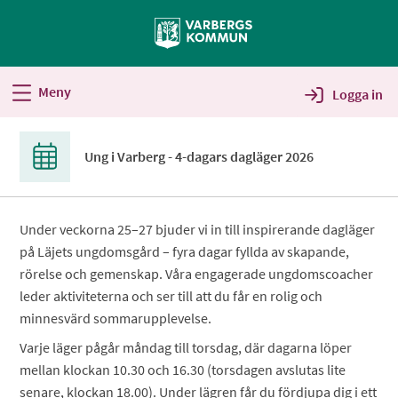
Välkommen
till
Självservice
-
Meny
Logga in
Varbergs
kommun
Ung i Varberg - 4-dagars dagläger 2026
Under veckorna 25–27 bjuder vi in till inspirerande dagläger
på Läjets ungdomsgård – fyra dagar fyllda av skapande,
rörelse och gemenskap. Våra engagerade ungdomscoacher
leder aktiviteterna och ser till att du får en rolig och
minnesvärd sommarupplevelse.
Varje läger pågår måndag till torsdag, där dagarna löper
mellan klockan 10.30 och 16.30 (torsdagen avslutas lite
senare, klockan 18.00). Under lägren får du fördjupa dig i ett