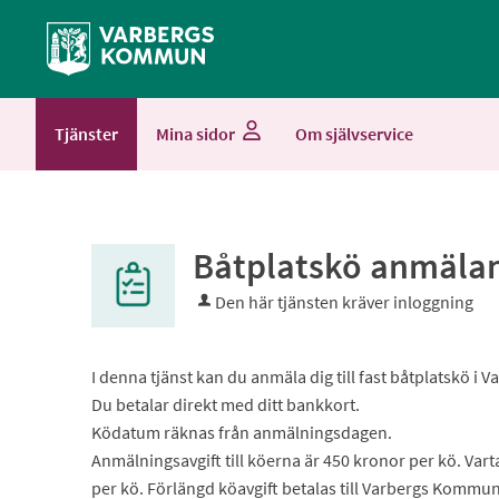
Välkommen
till
Självservice
-
Tjänster
Mina sidor
Om självservice
Varbergs
kommun
Båtplatskö anmäla
Den här tjänsten kräver inloggning
I denna tjänst kan du anmäla dig till fast båtplatskö i
Du betalar direkt med ditt bankkort.
Ködatum räknas från anmälningsdagen.
Anmälningsavgift till köerna är 450 kronor per kö. Var
per kö. Förlängd köavgift betalas till Varbergs Komm