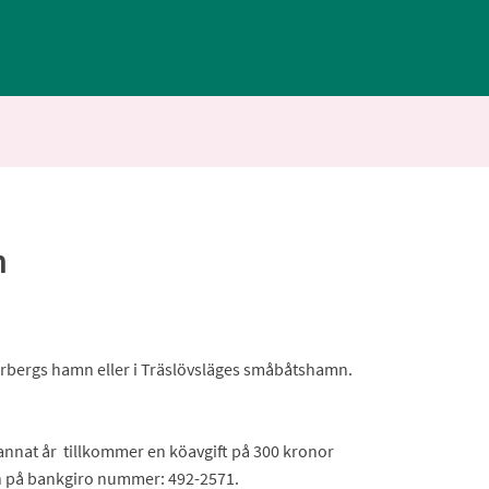
n
 Varbergs hamn eller i Träslövsläges småbåtshamn.
tannat år tillkommer en köavgift på 300 kronor
un på bankgiro nummer: 492-2571.