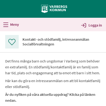
Välkommen
till
Självservice
-
Meny
Logga in
Varbergs
kommun
Kontakt- och stödfamilj, intresseanmälan
Socialförvaltningen
Det finns många barn och ungdomar i Varberg som behöver
en extrafamilj. En stödfamilj/kontaktfamilj är en familj som
har tid, plats och engagemang att ta emot ett barn i sitt hem.
Här kan du göra en intresseanmälan om att bli kontaktfamilj
eller stödfamilj.
Är du nyfiken på våra aktuella uppdrag? Klicka på länken
nedan.