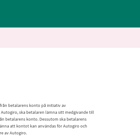
från betalarens konto på initiativ av
 Autogiro, ska betalaren lämna sitt medgivande till
från betalarens konto. Dessutom ska betalarens
dkänna att kontot kan användas för Autogiro och
e av Autogiro.