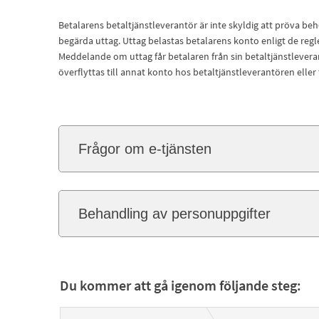
Betalarens betaltjänstleverantör är inte skyldig att pröva be
begärda uttag. Uttag belastas betalarens konto enligt de regl
Meddelande om uttag får betalaren från sin betaltjänstlever
överflyttas till annat konto hos betaltjänstleverantören eller
Frågor om e-tjänsten
Behandling av personuppgifter
Du kommer att gå igenom följande steg: