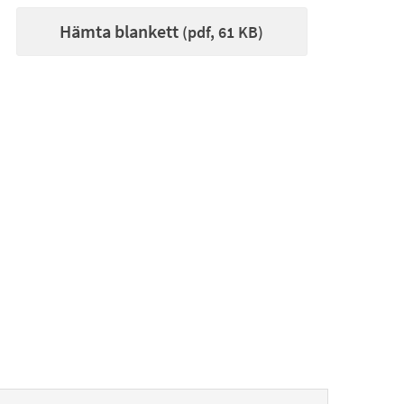
Hämta blankett
(pdf, 61 KB)